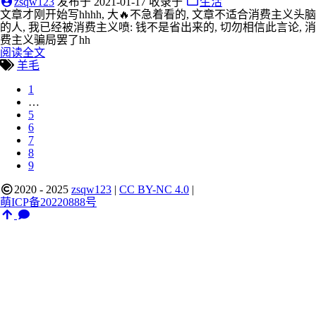
zsqw123
发布于
2021-01-17
收录于
生活
文章才刚开始写hhhh, 大🔥不急着看的, 文章不适合消费主义头脑
的人, 我已经被消费主义喷: 钱不是省出来的, 切勿相信此言论, 消
费主义骗局罢了hh
阅读全文
羊毛
1
…
5
6
7
8
9
2020 - 2025
zsqw123
|
CC BY-NC 4.0
|
萌ICP备20220888号