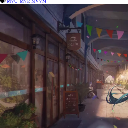
MVC
,
MVP
,
MVVM