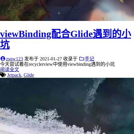
viewBinding配合Glide遇到的小
坑
zsqw123
发布于
2021-01-27
收录于
手记
今天尝试着在recyclerview中使用viewbinding遇到的小坑
阅读全文
Jetpack
,
Glide