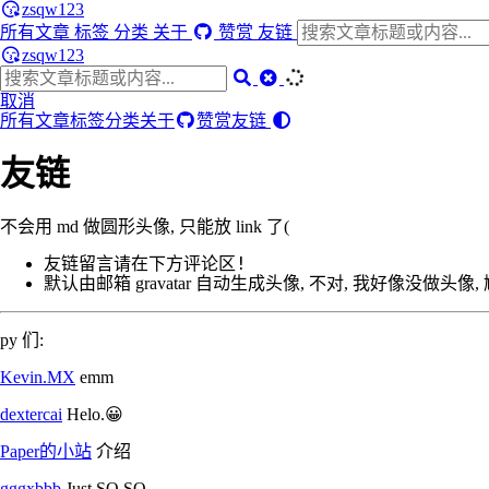
zsqw123
所有文章
标签
分类
关于
赞赏
友链
zsqw123
取消
所有文章
标签
分类
关于
赞赏
友链
友链
不会用 md 做圆形头像, 只能放 link 了(
友链留言请在下方评论区!
默认由邮箱 gravatar 自动生成头像, 不对, 我好像没做头像,
py 们:
Kevin.MX
emm
dextercai
Helo.😀
Paper的小站
介绍
gggxbbb
Just SO SO…