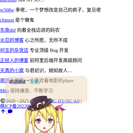
w568w
季佬，一个梦想改变自己的疯子，复旦佬
chimon
是个懒鬼
东南dnf
向着全栈迈进的码农
炎忍的博客
心之所愿，无所不成
何言的杂货店
专业顶级 Bug 开发
正经人的博客
前阿里后端开发高级顾问
天真的小窝
与君初识，婉如故人…
郑洪志博客
一个喜欢看电影的phper
「友链」
欢迎阅读
Milo
保持谦逊，不断学习
2020 - 2025
zsqw123
|
CC BY-NC 4.0
|
萌ICP备20220888号