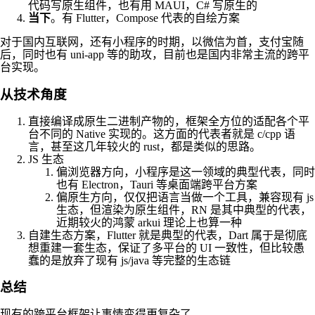
代码写原生组件，也有用 MAUI，C# 写原生的
当下
。有 Flutter，Compose 代表的自绘方案
对于国内互联网，还有小程序的时期，以微信为首，支付宝随
后，同时也有 uni-app 等的助攻，目前也是国内非常主流的跨平
台实现。
从技术角度
直接编译成原生二进制产物的，框架全方位的适配各个平
台不同的 Native 实现的。这方面的代表者就是 c/cpp 语
言，甚至这几年较火的 rust，都是类似的思路。
JS 生态
偏浏览器方向，小程序是这一领域的典型代表，同时
也有 Electron，Tauri 等桌面端跨平台方案
偏原生方向，仅仅把语言当做一个工具，兼容现有 js
生态，但渲染为原生组件，RN 是其中典型的代表，
近期较火的鸿蒙 arkui 理论上也算一种
自建生态方案，Flutter 就是典型的代表，Dart 属于是彻底
想重建一套生态，保证了多平台的 UI 一致性，但比较愚
蠢的是放弃了现有 js/java 等完整的生态链
总结
现有的跨平台框架让事情变得更复杂了。