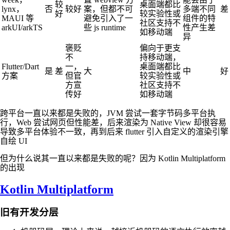
较
桌面端都比
lynx，
否
较好
案，但都不可
多端不同
差
好
较实验性或
MAUI 等
避免引入了一
组件的特
社区支持不
arkUI/arkTS
些 js runtime
性产生差
如移动端
异
褒贬
偏向于更支
不
持移动端，
Flutter/Dart
一，
桌面端都比
是
差
大
中
好
方案
但官
较实验性或
方宣
社区支持不
传好
如移动端
跨平台一直以来都是失败的，JVM 尝试一套字节码多平台执
行，Web 尝试网页但性能差，后来渲染为 Native View 却很容易
导致多平台体验不一致，再到后来 flutter 引入自定义的渲染引擎
自绘 UI
但为什么说其一直以来都是失败的呢？因为 Kotlin Multiplatform
的出现
Kotlin Multiplatform
旧有开发分层