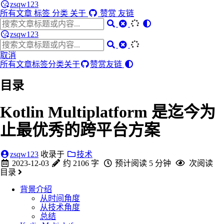
zsqw123
所有文章
标签
分类
关于
赞赏
友链
zsqw123
取消
所有文章
标签
分类
关于
赞赏
友链
目录
Kotlin Multiplatform 是迄今为
止最优秀的跨平台方案
zsqw123
收录于
技术
2023-12-03
约 2106 字
预计阅读 5 分钟
次阅读
目录
背景介绍
从时间角度
从技术角度
总结