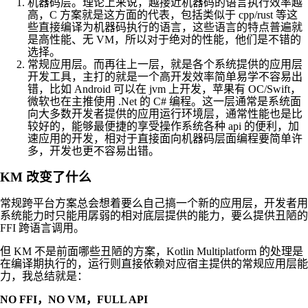
机器码层。理论上来说，越接近机器码的语言执行效率越
高，C 方案就是这方面的代表，包括类似于 cpp/rust 等这
些直接编译为机器码执行的语言，这些语言的特点普遍就
是高性能、无 VM，所以对于绝对的性能，他们是不错的
选择。
常规应用层。而再往上一层，就是各个系统提供的应用层
开发工具，主打的就是一个高开发效率简单易学不容易出
错，比如 Android 可以在 jvm 上开发，苹果有 OC/Swift，
微软也在主推使用 .Net 的 C# 编程。这一层通常是系统面
向大多数开发者提供的应用运行环境层，通常性能也是比
较好的，能够最便捷的享受操作系统各种 api 的便利，加
速应用的开发，相对于直接面向机器码层面编程要简单许
多，开发也更不容易出错。
KM 改变了什么
常规跨平台方案总会想着要么自己搞一个新的应用层，开发者用
系统能力时只能用孱弱的相对底层提供的能力，要么提供丑陋的
FFI 跨语言调用。
但 KM 不是前面哪些丑陋的方案，Kotlin Multiplatform 的处理是
在编译期执行的，运行则直接依赖对应宿主提供的常规应用层能
力，我总结就是：
NO FFI，NO VM，FULL API