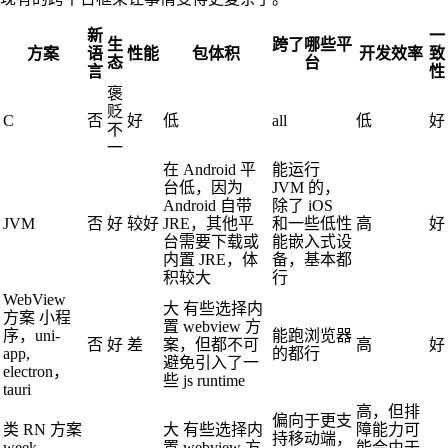
新
一
生
跨了哪些平
方案
语
性能
包体积
开发效率
致
态
台
言
性
褒
贬
C
否
好
低
all
低
好
不
一
在 Android 平
能运行
台低，因为
JVM 的，
Android 自带
除了 iOS
JVM
否
好
较好
JRE，其他平
和一些低性
高
好
台需要下载或
能嵌入式设
内置 JRE，体
备，基本都
积较大
行
WebView
大 有些选择内
方案 小程
置 webview 方
序，uni-
能跑浏览器
否
好
差
案，但都不可
高
好
app,
的都行
避免引入了一
electron，
些 js runtime
tauri
高，但排
偏向于更支
类 RN 方案
大 有些选择内
障能力可
持移动端，
week，
置 webview 方
能会由于