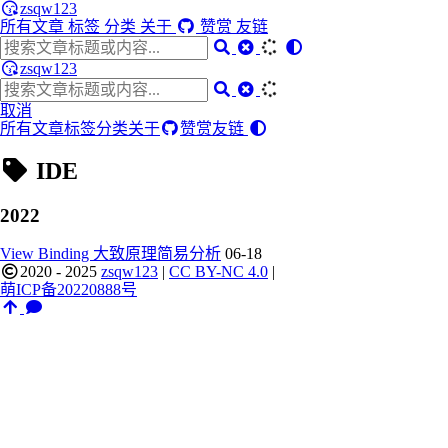
zsqw123
所有文章
标签
分类
关于
赞赏
友链
zsqw123
取消
所有文章
标签
分类
关于
赞赏
友链
IDE
2022
View Binding 大致原理简易分析
06-18
2020 - 2025
zsqw123
|
CC BY-NC 4.0
|
萌ICP备20220888号