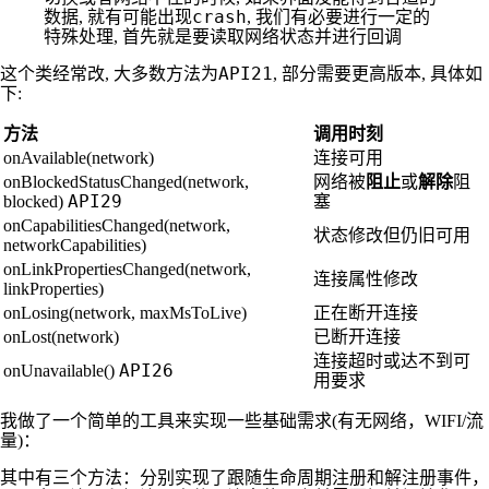
crash
数据, 就有可能出现
, 我们有必要进行一定的
特殊处理, 首先就是要读取网络状态并进行回调
API21
这个类经常改, 大多数方法为
, 部分需要更高版本, 具体如
下:
方法
调用时刻
可用
onAvailable(network)
连接
阻
onBlockedStatusChanged(network,
网络被
阻止
或
解除
API29
塞
blocked)
onCapabilitiesChanged(network,
状态修改
但仍旧可用
networkCapabilities)
onLinkPropertiesChanged(network,
属性修改
连接
linkProperties)
正在断开
onLosing(network, maxMsToLive)
连接
已断开
onLost(network)
连接
超时
达不到可
连接
或
API26
onUnavailable()
用要求
我做了一个简单的工具来实现一些基础需求(有无网络，WIFI/流
量)：
其中有三个方法：分别实现了跟随生命周期注册和解注册事件，