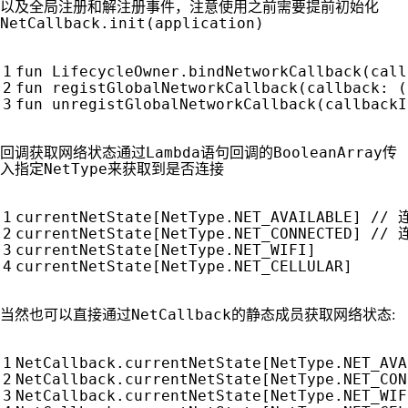
以及全局注册和解注册事件，注意使用之前需要提前初始化
NetCallback.init(application)
fun
LifecycleOwner
.
bindNetworkCallback
(
call
fun
registGlobalNetworkCallback
(
callback
:
(
fun
unregistGlobalNetworkCallback
(
callbackI
Lambda
BooleanArray
回调获取网络状态通过
语句回调的
传
NetType
入指定
来获取到是否连接
currentNetState
[
NetType
.
NET_AVAILABLE
]
currentNetState
[
NetType
.
NET_CONNECTED
]
currentNetState
[
NetType
.
NET_WIFI
]
currentNetState
[
NetType
.
NET_CELLULAR
]
NetCallback
当然也可以直接通过
的静态成员获取网络状态:
NetCallback
.
currentNetState
[
NetType
.
NET_AVA
NetCallback
.
currentNetState
[
NetType
.
NET_CON
NetCallback
.
currentNetState
[
NetType
.
NET_WIF