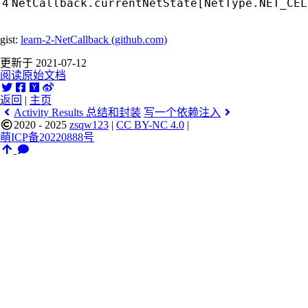
NetCallback
.
currentNetState
[
NetType
.
NET_CEL
gist:
learn-2-NetCallback (github.com)
更新于 2021-07-12
阅读原始文档
返回
|
主页
Activity Results 总结和封装
写一个依赖注入
2020 - 2025
zsqw123
|
CC BY-NC 4.0
|
萌ICP备20220888号