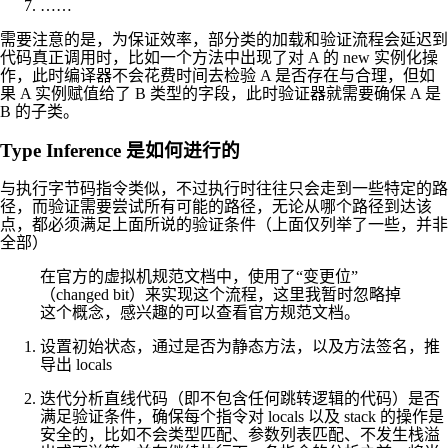
……
需要注意的是，为保证效率，部分类的加载和验证流程会延迟到
代码真正调用时，比如一个方法中出现了对 A 的 new 实例化操
作，此时编译器不会花费时间去检验 A 是否存在与合理，但如
果 A 实例赋值给了 B 类型的字段，此时验证器就需要确保 A 是
B 的子类。
Type Inference 是如何进行的
与执行字节码指令类似，不过执行时往往只会走到一些特定的路
径，而验证需要尝试所有可能的路径，无论从哪个路径到达该
点，都必须满足上面所说的验证条件（上面仅列举了一些，并非
全部）
在官方的虚拟机规范文档中，使用了“变更位”
（changed bit）来实现这个流程，这里我暂时忽略掉
这个概念，感兴趣的可以查看官方规范文档。
设置初始状态，通过是否为静态方法，以及方法签名，推
导出 locals
迭代分析直线代码（即不包含任何跳转逻辑的代码）是否
满足验证条件，确保每个指令对 locals 以及 stack 的操作是
安全的，比如不会类型匹配、参数列表匹配、不发生栈溢