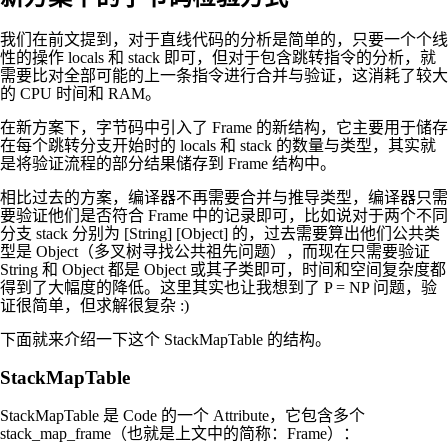
我们在前文提到，对于直线代码的分析是简单的，只要一个个线
性的操作 locals 和 stack 即可，但对于包含跳转指令的分析，就
需要比对全部可能的上一条指令进行合并与验证，这消耗了较大
的 CPU 时间和 RAM。
在新方案下，字节码中引入了 Frame 的新结构，它主要用于储存
在每个跳转分支开始时的 locals 和 stack 的数量与类型，其实就
是将验证流程的部分结果储存到 Frame 结构中。
相比过去的方案，编译器不再需要合并与推导类型，编译器只需
要验证他们是否符合 Frame 中的记录即可，比如说对于两个不同
分支 stack 分别为 [String] [Object] 的，过去需要算出他们公共类
型是 Object（多叉树寻找公共祖先问题），而现在只需要验证
String 和 Object 都是 Object 或其子类即可，时间和空间复杂度都
得到了大幅度的降低。这里其实也让我想到了 P = NP 问题，验
证很简单，但求解很复杂 :)
下面就来介绍一下这个 StackMapTable 的结构。
StackMapTable
StackMapTable 是 Code 的一个 Attribute，它包含多个
stack_map_frame（也就是上文中的简称：Frame）：