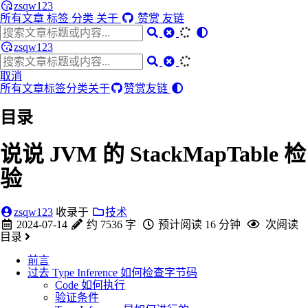
zsqw123
所有文章
标签
分类
关于
赞赏
友链
zsqw123
取消
所有文章
标签
分类
关于
赞赏
友链
目录
说说 JVM 的 StackMapTable 检
验
zsqw123
收录于
技术
2024-07-14
约 7536 字
预计阅读 16 分钟
次阅读
目录
前言
过去 Type Inference 如何检查字节码
Code 如何执行
验证条件