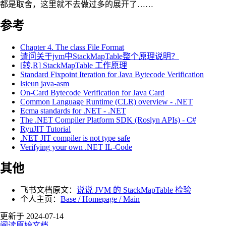
都是取舍，这里就不去做过多的展开了……
参考
Chapter 4. The class File Format
请问关于jvm中StackMapTable整个原理说明？
[转,R] StackMapTable 工作原理
Standard Fixpoint Iteration for Java Bytecode Verification
lsieun java-asm
On-Card Bytecode Verification for Java Card
Common Language Runtime (CLR) overview - .NET
Ecma standards for .NET - .NET
The .NET Compiler Platform SDK (Roslyn APIs) - C#
RyuJIT Tutorial
.NET JIT compiler is not type safe
Verifying your own .NET IL-Code
其他
飞书文档原文：
说说 JVM 的 StackMapTable 检验
个人主页：
Base / Homepage / Main
更新于 2024-07-14
阅读原始文档