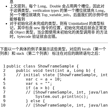
息
上文提到，每个 Long、Double 会占用两个槽位，因此对
于这俩类型，verification types 的第一个槽位就填充 Long，
另一个槽位就填充 Top_variable_info，后面我们的示例中也
能够看到
对于初始化还未完成的类型，则有 Uninitialized 的类型标
记，其中包含 new 指令的位置，初始化完成后就会正常变
成 Object 类型，当企图使用未初始化的类型调用非
的方法
时，bytecode 验证就会出错。
下面以一个具体的例子来展示这些类型，对应的 locals（第一个
列表）和 stack（第二个列表） 标注在对应的跳转语句之后：
public
class
ShowFrameSample
{
public
void
test
(
int
a
,
Long
b
)
{
var
c
=
a
+
10
;
var
s
=
""
;
if
(
a
>
b
)
{
System
.
out
.
println
(
c
);
}
else
{