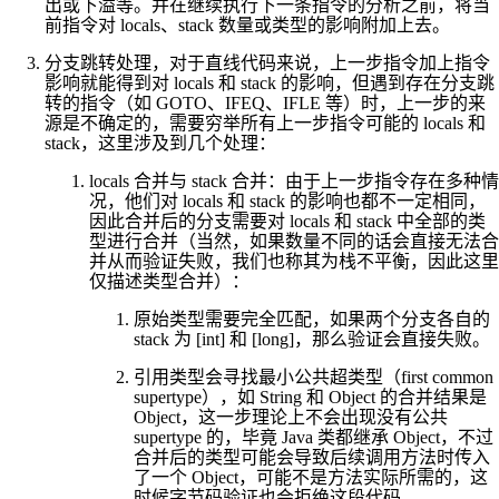
出或下溢等。并在继续执行下一条指令的分析之前，将当
前指令对 locals、stack 数量或类型的影响附加上去。
分支跳转处理，对于直线代码来说，上一步指令加上指令
影响就能得到对 locals 和 stack 的影响，但遇到存在分支跳
转的指令（如 GOTO、IFEQ、IFLE 等）时，上一步的来
源是不确定的，需要穷举所有上一步指令可能的 locals 和
stack，这里涉及到几个处理：
locals 合并与 stack 合并：由于上一步指令存在多种情
况，他们对 locals 和 stack 的影响也都不一定相同，
因此合并后的分支需要对 locals 和 stack 中全部的类
型进行合并（当然，如果数量不同的话会直接无法合
并从而验证失败，我们也称其为栈不平衡，因此这里
仅描述类型合并）：
原始类型需要完全匹配，如果两个分支各自的
stack 为 [int] 和 [long]，那么验证会直接失败。
引用类型会寻找最小公共超类型（first common
supertype），如 String 和 Object 的合并结果是
Object，这一步理论上不会出现没有公共
supertype 的，毕竟 Java 类都继承 Object，不过
合并后的类型可能会导致后续调用方法时传入
了一个 Object，可能不是方法实际所需的，这
时候字节码验证也会拒绝这段代码。