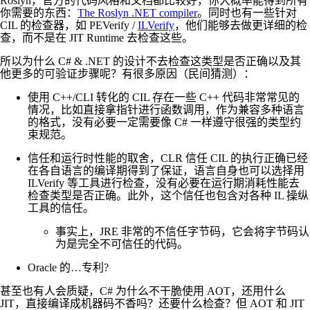
Roslyn，官方的代码风格和文档都比较好，你大概率能得到所有
你需要的东西：
The Roslyn .NET compiler
。同时也有一些针对
CIL 的检查器，如 PEVerify /
ILVerify
，他们能够去做更详细的检
查，而不是在 JIT Runtime 去检查这些。
所以为什么 C# & .NET 的设计不去检查这类型是否正确以及其
他更多的可验证步骤呢？有很多原因（民间猜测）：
使用 C++/CLI 转化的 CIL 存在一些 C++ 代码非常常见的
情况，比如直接拿指针进行函数调用，作为兼容多种语言
的格式，没有必要一定需要像 C# 一样遵守很强的类型约
束规范。
信任和运行时性能的取舍，CLR 信任 CIL 的执行正确已经
在各自语言的编译期得到了保证，语言自身也可以选择用
ILVerify 等工具进行检查，没有必要在运行期消耗性能去
检查类型是否正确。此外，这个信任也包含对各种 IL 操纵
工具的信任。
事实上，JRE 非常的不信任字节码，它会将字节码认
为是完全不可信任的代码。
Oracle 的…专利?
甚至也有人会质疑，C# 为什么不干脆使用 AOT，还用什么
JIT，直接编译成机器码不香吗？还要什么检查？但 AOT 和 JIT