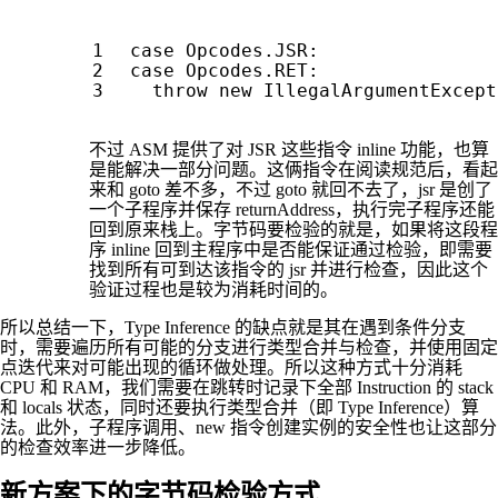
case
Opcodes
.
JSR
:
case
Opcodes
.
RET
:
throw
new
IllegalArgumentExcept
不过 ASM 提供了对 JSR 这些指令 inline 功能，也算
是能解决一部分问题。这俩指令在阅读规范后，看起
来和 goto 差不多，不过 goto 就回不去了，jsr 是创了
一个子程序并保存 returnAddress，执行完子程序还能
回到原来栈上。字节码要检验的就是，如果将这段程
序 inline 回到主程序中是否能保证通过检验，即需要
找到所有可到达该指令的 jsr 并进行检查，因此这个
验证过程也是较为消耗时间的。
所以总结一下，Type Inference 的缺点就是其在遇到条件分支
时，需要遍历所有可能的分支进行类型合并与检查，并使用固定
点迭代来对可能出现的循环做处理。所以这种方式十分消耗
CPU 和 RAM，我们需要在跳转时记录下全部 Instruction 的 stack
和 locals 状态，同时还要执行类型合并（即 Type Inference）算
法。此外，子程序调用、new 指令创建实例的安全性也让这部分
的检查效率进一步降低。
新方案下的字节码检验方式