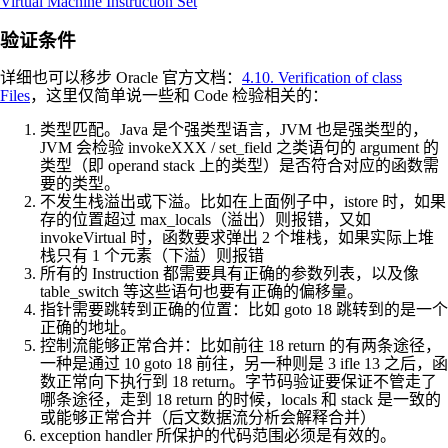
Virtual Machine Instruction Set
验证条件
详细也可以移步 Oracle 官方文档：
4.10. Verification of class
Files
，这里仅简单说一些和 Code 检验相关的：
类型匹配。Java 是个强类型语言，JVM 也是强类型的，
JVM 会检验 invokeXXX / set_field 之类语句的 argument 的
类型（即 operand stack 上的类型）是否符合对应的函数需
要的类型。
不发生栈溢出或下溢。比如在上面例子中，istore 时，如果
存的位置超过 max_locals（溢出）则报错，又如
invokeVirtual 时，函数要求弹出 2 个堆栈，如果实际上堆
栈只有 1 个元素（下溢）则报错
所有的 Instruction 都需要具有正确的参数列表，以及像
table_switch 等这些语句也要有正确的偏移量。
指针需要跳转到正确的位置：比如 goto 18 跳转到的是一个
正确的地址。
控制流能够正常合并：比如前往 18 return 的有两条途径，
一种是通过 10 goto 18 前往，另一种则是 3 ifle 13 之后，函
数正常向下执行到 18 return。字节码验证要保证不管走了
哪条途径，走到 18 return 的时候，locals 和 stack 是一致的
或能够正常合并（后文数据流分析会解释合并）
exception handler 所保护的代码范围必须是有效的。