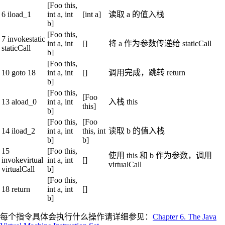
[Foo this,
6 iload_1
int a, int
[int a]
读取 a 的值入栈
b]
[Foo this,
7 invokestatic
int a, int
[]
将 a 作为参数传递给 staticCall
staticCall
b]
[Foo this,
10 goto 18
int a, int
[]
调用完成，跳转 return
b]
[Foo this,
[Foo
13 aload_0
int a, int
入栈 this
this]
b]
[Foo this,
[Foo
14 iload_2
int a, int
this, int
读取 b 的值入栈
b]
b]
15
[Foo this,
使用 this 和 b 作为参数，调用
invokevirtual
int a, int
[]
virtualCall
virtualCall
b]
[Foo this,
18 return
int a, int
[]
b]
每个指令具体会执行什么操作请详细参见：
Chapter 6. The Java