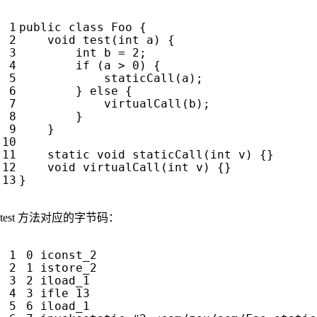
public
class
Foo
{
void
test
(
int
a
)
{
int
b
=
2
;
if
(
a
>
0
)
{
staticCall
(
a
);
}
else
{
virtualCall
(
b
);
}
}
static
void
staticCall
(
int
v
)
{}
void
virtualCall
(
int
v
)
{}
}
test 方法对应的字节码：