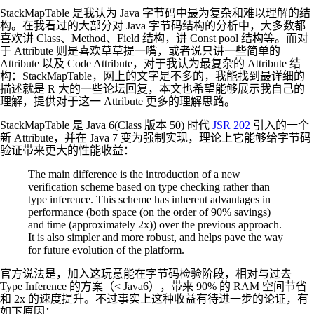
StackMapTable 是我认为 Java 字节码中最为复杂和难以理解的结
构。在我看过的大部分对 Java 字节码结构的分析中，大多数都
喜欢讲 Class、Method、Field 结构，讲 Const pool 结构等。而对
于 Attribute 则是喜欢草草提一嘴，或者说只讲一些简单的
Attribute 以及 Code Attribute，对于我认为最复杂的 Attribute 结
构：StackMapTable，网上的文字是不多的，我能找到最详细的
描述就是 R 大的一些论坛回复，本文也希望能够展示我自己的
理解，提供对于这一 Attribute 更多的理解思路。
StackMapTable 是 Java 6(Class 版本 50) 时代
JSR 202
引入的一个
新 Attribute，并在 Java 7 变为强制实现，理论上它能够给字节码
验证带来更大的性能收益：
The main difference is the introduction of a new
verification scheme based on type checking rather than
type inference. This scheme has inherent advantages in
performance (both space (on the order of 90% savings)
and time (approximately 2x)) over the previous approach.
It is also simpler and more robust, and helps pave the way
for future evolution of the platform.
官方说法是，加入这玩意能在字节码检验阶段，相对与过去
Type Inference 的方案（< Java6），带来 90% 的 RAM 空间节省
和 2x 的速度提升。不过事实上这种收益有待进一步的论证，有
如下原因：