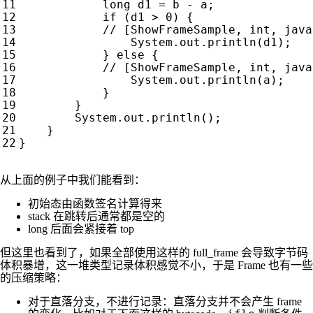
long
d1
=
b
-
a
;
if
(
d1
>
0
)
{
System
.
out
.
println
(
d1
);
}
else
{
System
.
out
.
println
(
a
);
}
}
System
.
out
.
println
();
}
}
从上面的例子中我们能看到：
初始态由函数签名计算得来
stack 在跳转后通常都是空的
long 后面会紧接着 top
但这里也看到了，如果全部使用这样的 full_frame 会导致字节码
体积暴增，这一堆类型记录体积感觉不小，于是 Frame 也有一些
的压缩策略：
对于直落分支，不进行记录：直落分支并不会产生 frame