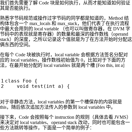
我们首先需要了解 Code 块是如何执行，从而才能知道如何验证
其是否能执行。
熟悉字节码规范或操作过字节码的同学都是知道的，Method 结
构体包含一个 max_locals 和 max_stack，他们代表了在执行流程
中最大会用到的 local variable （也可以叫做寄存器，在 DVM 字
节码中的表现就是寄存器）的数量和最深的操作数栈（operand
stack）的深度，之所以记录这个值就是为了在方法开始时分配这
俩东西的空间。
在每个 Code 块被执行时，local variable 会根据方法签名分配对
应的 local variables，操作数栈初始值为 0，比如对于下面的方
法，在最开始分配的 local variables 就是两个槽 [Foo this, int a]
class
Foo
{
void
test
(
int
a
)
{
对于非静态方法，local variables 的第一个槽保存的内容就是
this，随后依次追加方法传入的参数到 local variables 中。
接下来，Code 会按照每个 instruction 的规则（具体去看 JVMS）
来决定对 local variables、operand stack 改动，同时也可能包含一
些方法跳转等操作，下面是一个简单的例子：