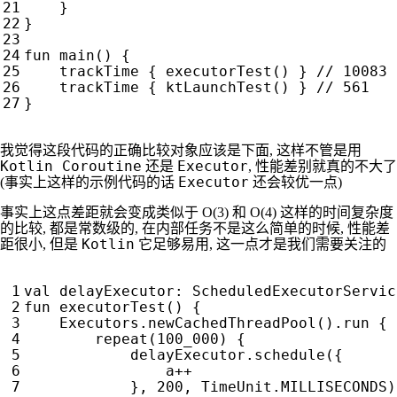
}
}
fun
main
()
{
trackTime
{
executorTest
()
}
trackTime
{
ktLaunchTest
()
}
}
我觉得这段代码的正确比较对象应该是下面, 这样不管是用
Kotlin Coroutine
Executor
还是
, 性能差别就真的不大了
Executor
(事实上这样的示例代码的话
还会较优一点)
事实上这点差距就会变成类似于 O(3) 和 O(4) 这样的时间复杂度
的比较, 都是常数级的, 在内部任务不是这么简单的时候, 性能差
Kotlin
距很小, 但是
它足够易用, 这一点才是我们需要关注的
val
delayExecutor
:
ScheduledExecutorServic
fun
executorTest
()
{
Executors
.
newCachedThreadPool
().
run
{
repeat
(
100
_000
)
{
delayExecutor
.
schedule
({
a
++
},
200
,
TimeUnit
.
MILLISECONDS
)