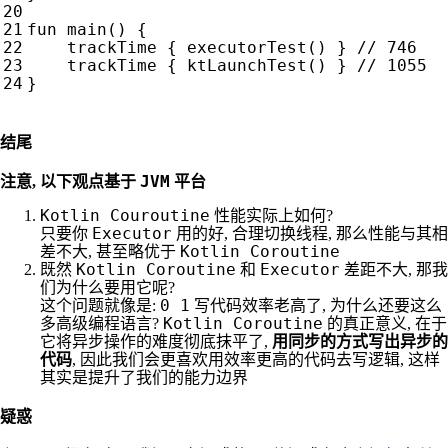
fun
main
()
{
trackTime
{
executorTest
()
}
trackTime
{
ktLaunchTest
()
}
}
结尾
JVM
注意, 以下观点基于
平台
Kotlin Couroutine
性能实际上如何?
Executor
只要你
用的好, 合理切换线程, 那么性能与其相
Kotlin Coroutine
差不大, 甚至略优于
Kotlin Coroutine
Executor
既然
和
差距不大, 那我
们为什么要用它呢?
0 1
这个问题就像是:
写代码效率老高了, 为什么还要这么
Kotlin Coroutine
多高级编程语言?
的真正意义, 在于
用同步的方式写出异步的
它将异步操作的难度彻底抹平了,
代码
, 因此我们会更喜欢用效率更高的代码去写逻辑, 这样
其实是提升了我们的能力边界
疑惑