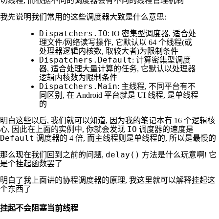
切线程, 而根据不同的调度器会有不同的线程管理机制
我先说明我们常用的这些调度器大致是什么意思:
Dispatchers.IO
: IO 密集型调度器, 适合处
理文件/网络读写操作, 它默认以 64 个线程(或
处理器逻辑内核数, 取较大者)为限制条件
Dispatchers.Default
: 计算密集型调度
器, 适合处理大量计算的任务, 它默认以处理器
逻辑内核数为限制条件
Dispatchers.Main
: 主线程, 不同平台有不
同区别, 在 Android 平台就是 UI 线程, 是单线程
的
明白这些以后, 我们就可以知道, 因为我的笔记本有 16 个逻辑核
IO
心, 因此在上面的实例中, 你就会发现
调度器的速度是
Default
调度器的 4 倍, 而主线程则是单线程的, 所以是最慢的
delay()
那么现在我们回到之前的问题,
方法是什么玩意啊! 它
是个挂起函数罢了
明白了我上面讲的协程调度器的原理, 我这里就可以解释挂起这
个东西了
挂起不会阻塞当前线程