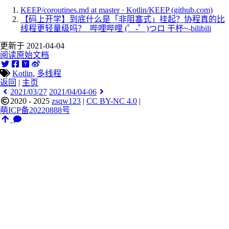
KEEP/coroutines.md at master · Kotlin/KEEP (github.com)
【码上开学】到底什么是「非阻塞式」挂起？协程真的比
线程更轻量级吗？_哔哩哔哩 (゜-゜)つロ 干杯~-bilibili
更新于 2021-04-04
阅读原始文档
Kotlin
,
多线程
返回
|
主页
2021/03/27
2021/04/04-06
2020 - 2025
zsqw123
|
CC BY-NC 4.0
|
萌ICP备20220888号