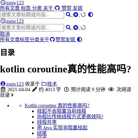
zsqw123
所有文章
标签
分类
关于
赞赏
友链
zsqw123
取消
所有文章
标签
分类
关于
赞赏
友链
目录
kotlin coroutine真的性能高吗?
zsqw123
收录于
技术
2021-04-04
约 4013 字
预计阅读 9 分钟
次阅读
目录
Kotlin coroutine 真的性能高吗?
挂起不会阻塞当前线程
协程比传统线程方式更高效吗?
线程共享
用 Java 实现非阻塞挂起
结尾