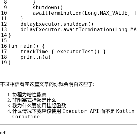
}
shutdown
()
awaitTermination
(
Long
.
MAX_VALUE
,
T
}
delayExecutor
.
shutdown
()
delayExecutor
.
awaitTermination
(
Long
.
MA
}
fun
main
()
{
trackTime
{
executorTest
()
}
println
(
a
)
}
不过相信看完这篇文章的你就会明白这些了:
协程为啥性能高
非阻塞式挂起是什么
我为什么要使用挂起函数
Executor API
Kotlin
什么情况下我应该使用
而不是
Coroutine
ref: