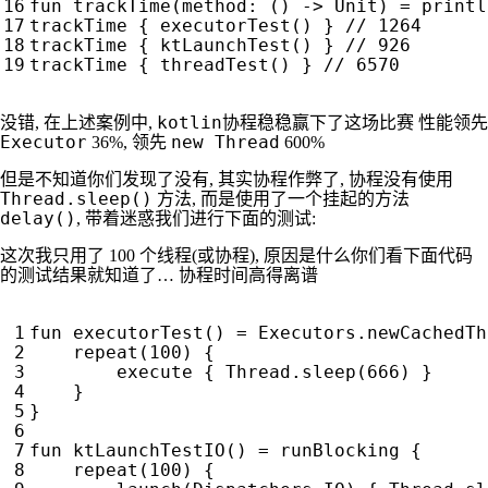
fun
trackTime
(
method
:
()
->
Unit
)
=
printl
trackTime
{
executorTest
()
}
trackTime
{
ktLaunchTest
()
}
trackTime
{
threadTest
()
}
kotlin协程
没错, 在上述案例中,
稳稳赢下了这场比赛 性能领先
Executor
new Thread
36%, 领先
600%
但是不知道你们发现了没有, 其实协程作弊了, 协程没有使用
Thread.sleep()
方法, 而是使用了一个挂起的方法
delay()
, 带着迷惑我们进行下面的测试:
这次我只用了 100 个线程(或协程), 原因是什么你们看下面代码
的测试结果就知道了… 协程时间高得离谱
fun
executorTest
()
=
Executors
.
newCachedTh
repeat
(
100
)
{
execute
{
Thread
.
sleep
(
666
)
}
}
}
fun
ktLaunchTestIO
()
=
runBlocking
{
repeat
(
100
)
{