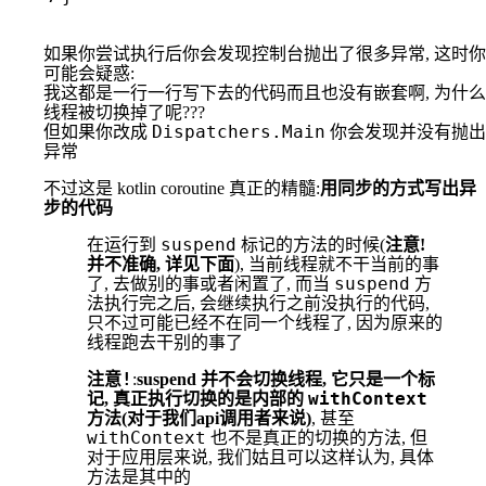
如果你尝试执行后你会发现控制台抛出了很多异常, 这时你
可能会疑惑:
我这都是一行一行写下去的代码而且也没有嵌套啊, 为什么
线程被切换掉了呢???
Dispatchers.Main
但如果你改成
你会发现并没有抛出
异常
用同步的方式写出异
不过这是 kotlin coroutine 真正的精髓:
步的代码
suspend
在运行到
标记的方法的时候(
注意!
并不准确, 详见下面
), 当前线程就不干当前的事
suspend
了, 去做别的事或者闲置了, 而当
方
法执行完之后, 会继续执行之前没执行的代码,
可能已经不在同一个线程
只不过
了, 因为原来的
线程跑去干别的事了
注意!
:
suspend 并不会切换线程, 它只是一个标
withContext
记, 真正执行切换的是内部的
方法(对于我们api调用者来说)
, 甚至
withContext
也不是真正的切换的方法, 但
对于应用层来说, 我们姑且可以这样认为, 具体
方法是其中的