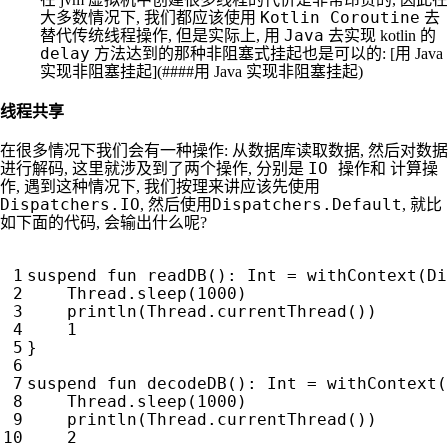
Kotlin Coroutine
大多数情况下, 我们都应该使用
去
Java
替代传统线程操作, 但是实际上, 用
去实现 kotlin 的
delay
方法达到的那种非阻塞式挂起也是可以的: [用 Java
实现非阻塞挂起](####用 Java 实现非阻塞挂起)
线程共享
在很多情况下我们会有一种操作: 从数据库读取数据, 然后对数据
IO 操作
计算操
进行解码, 这里就涉及到了两个操作, 分别是
和
作
, 遇到这种情况下, 我们按理来讲应该先使用
Dispatchers.IO
Dispatchers.Default
, 然后使用
, 就比
如下面的代码, 会输出什么呢?
suspend
fun
readDB
():
Int
=
withContext
(
Di
Thread
.
sleep
(
1000
)
println
(
Thread
.
currentThread
())
1
}
suspend
fun
decodeDB
():
Int
=
withContext
(
Thread
.
sleep
(
1000
)
println
(
Thread
.
currentThread
())
2