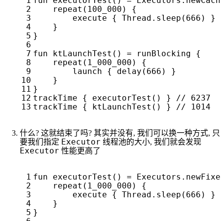
fun
executorTest
()
=
Executors
.
newCach
repeat
(
100
_000
)
{
execute
{
Thread
.
sleep
(
666
)
}
}
}
fun
ktLaunchTest
()
=
runBlocking
{
repeat
(
1
_000_000
)
{
launch
{
delay
(
666
)
}
}
}
trackTime
{
executorTest
()
}
trackTime
{
ktLaunchTest
()
}
什么? 这就结束了吗? 其实并没有, 我们可以换一种方式, 只
Executor
要我们指定
线程池的大小, 我们就会发现
Executor
性能更高了
fun
executorTest
()
=
Executors
.
newFixe
repeat
(
1
_000_000
)
{
execute
{
Thread
.
sleep
(
666
)
}
}
}