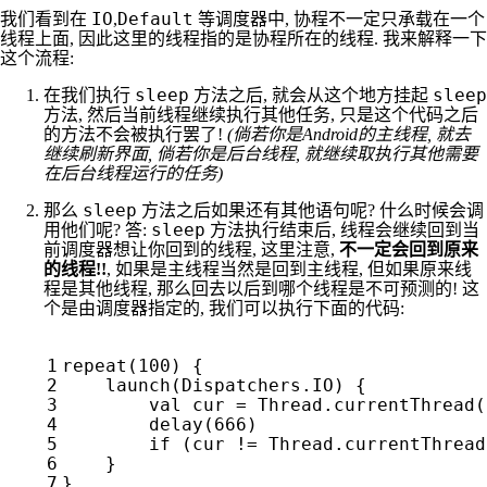
IO
Default
我们看到在
,
等调度器中, 协程不一定只承载在一个
线程上面, 因此这里的线程指的是协程所在的线程. 我来解释一下
这个流程:
sleep
sleep
在我们执行
方法之后, 就会从这个地方挂起
方法, 然后当前线程继续执行其他任务, 只是这个代码之后
的方法不会被执行罢了!
(倘若你是Android的主线程, 就去
继续刷新界面, 倘若你是后台线程, 就继续取执行其他需要
在后台线程运行的任务)
sleep
那么
方法之后如果还有其他语句呢? 什么时候会调
sleep
用他们呢? 答:
方法执行结束后, 线程会继续回到当
前调度器想让你回到的线程, 这里注意,
不一定会回到原来
的线程!!
, 如果是主线程当然是回到主线程, 但如果原来线
程是其他线程, 那么回去以后到哪个线程是不可预测的! 这
个是由调度器指定的, 我们可以执行下面的代码:
repeat
(
100
)
{
launch
(
Dispatchers
.
IO
)
{
val
cur
=
Thread
.
currentThread
(
delay
(
666
)
if
(
cur
!=
Thread
.
currentThread
}
}