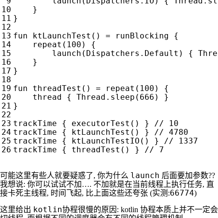
launch
(
Dispatchers
.
IO
)
{
Thread
.
sl
}
}
fun
ktLaunchTest
()
=
runBlocking
{
repeat
(
100
)
{
launch
(
Dispatchers
.
Default
)
{
Thre
}
}
fun
threadTest
()
=
repeat
(
100
)
{
thread
{
Thread
.
sleep
(
666
)
}
}
trackTime
{
executorTest
()
}
trackTime
{
ktLaunchTest
()
}
trackTime
{
ktLaunchTestIO
()
}
trackTime
{
threadTest
()
}
launch
可能这里有些人就要疑惑了, 你为什么
后面要加参数??
我想说: 你可以试试不加…. 不加就是在当前线程上执行任务, 直
66774
接卡死主线程, 时间飞起, 比上面这些还夸张 (实测:
)
kotlin协程
这里给出
很慢的原因: kotlin 协程本质上并不一定会