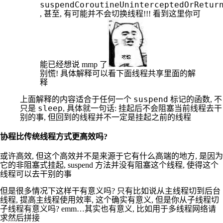
suspendCoroutineUninterceptedOrRetur
, 甚至, 有可能并不会切换线程!!! 看到这里你可
能已经想说 mmp 了
线程共享
别慌! 具体解释可以看下面
里面的解
释
suspend
上面解释的内容适合于任何一个
标记的函数, 不
sleep
只是
, 具体就一句话: 挂起后不会阻塞当前线程去干
别的事, 但回到的线程并不一定是挂起之前的线程
协程比传统线程方式更高效吗?
或许高效, 但这个高效并不是来源于它有什么高端的地方, 是因为
非阻塞式挂起
它的
, suspend 方法并没有阻塞这个线程, 使得这个
线程可以去干别的事
但是很多情况下这样干有意义吗? 只有比如说从主线程切到后台
线程, 提高主线程使用效率, 这个确实有意义, 但是你从子线程切
子线程有意义吗? emm…其实也有意义, 比如用于多线程网络请
求然后拼接