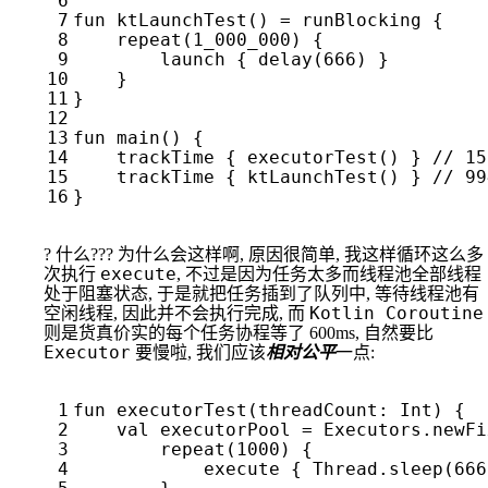
fun
ktLaunchTest
()
=
runBlocking
{
repeat
(
1
_000_000
)
{
launch
{
delay
(
666
)
}
}
}
fun
main
()
{
trackTime
{
executorTest
()
}
trackTime
{
ktLaunchTest
()
}
}
? 什么??? 为什么会这样啊, 原因很简单, 我这样循环这么多
execute
全部线程
次执行
, 不过是因为任务太多而线程池
处于阻塞状态
, 于是就把任务插到了队列中, 等待线程池有
Kotlin Coroutine
空闲线程, 因此并不会执行完成, 而
则是货真价实的每个任务协程等了 600ms, 自然要比
Executor
要慢啦, 我们应该
相对公平
一点:
fun
executorTest
(
threadCount
:
Int
)
{
val
executorPool
=
Executors
.
newFi
repeat
(
1000
)
{
execute
{
Thread
.
sleep
(
666