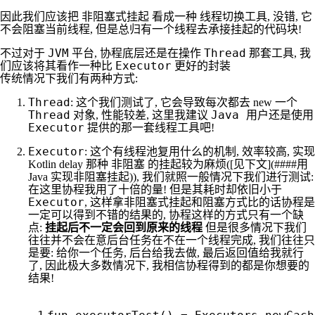
非阻塞式挂起
线程切换工具
因此我们应该把
看成一种
, 没错, 它
不会阻塞当前线程, 但是总归有一个线程去承接挂起的代码块!
JVM
Thread
不过对于
平台, 协程底层还是在操作
那套工具, 我
Executor
们应该将其看作一种比
更好的封装
传统情况下我们有两种方式:
Thread
: 这个我们测试了, 它会导致每次都去 new 一个
Thread
Java
对象, 性能较差, 这里我建议
用户还是使用
Executor
提供的那一套线程工具吧!
Executor
: 这个有线程池复用什么的机制, 效率较高, 实现
非阻塞
Kotlin delay 那种
的挂起较为麻烦([见下文](####用
Java 实现非阻塞挂起)), 我们就照一般情况下我们进行测试:
在这里协程我用了十倍的量! 但是其耗时却依旧小于
Executor
, 这样拿非阻塞式挂起和阻塞方式比的话协程是
一定可以得到不错的结果的, 协程这样的方式只有一个缺
点:
挂起后不一定会回到原来的线程
但是很多情况下我们
往往并不会在意后台任务在不在一个线程完成, 我们往往只
是要: 给你一个任务, 后台给我去做, 最后返回值给我就行
极大多数情况
了, 因此
下, 我相信协程得到的都是你想要的
结果!