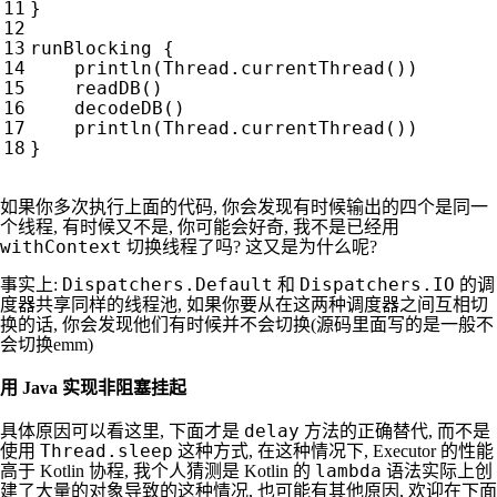
}
runBlocking
{
println
(
Thread
.
currentThread
())
readDB
()
decodeDB
()
println
(
Thread
.
currentThread
())
}
如果你多次执行上面的代码, 你会发现有时候输出的四个是同一
个线程, 有时候又不是, 你可能会好奇, 我不是已经用
withContext
切换线程了吗? 这又是为什么呢?
Dispatchers.Default
Dispatchers.IO
事实上:
和
的调
度器共享同样的线程池, 如果你要从在这两种调度器之间互相切
换的话, 你会发现他们有时候并不会切换(源码里面写的是一般不
会切换emm)
用 Java 实现非阻塞挂起
delay
具体原因可以看这里, 下面才是
方法的正确替代, 而不是
Thread.sleep
使用
这种方式, 在这种情况下, Executor 的性能
lambda
高于 Kotlin 协程, 我个人猜测是 Kotlin 的
语法实际上创
建了大量的对象导致的这种情况, 也可能有其他原因, 欢迎在下面