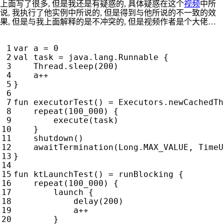
上面写了很多, 但是我还是有疑惑的, 具体疑惑在这个
视频
中所
说, 我执行了他实例中所说的, 但是得到与他所说的不一致的效
果, 但是与我上面解释的是不冲突的, 但是视频作者是个大佬…
var
a
=
0
val
task
=
java
.
lang
.
Runnable
{
Thread
.
sleep
(
200
)
a
++
}
fun
executorTest
()
=
Executors
.
newCachedTh
repeat
(
100
_000
)
{
execute
(
task
)
}
shutdown
()
awaitTermination
(
Long
.
MAX_VALUE
,
TimeU
}
fun
ktLaunchTest
()
=
runBlocking
{
repeat
(
100
_000
)
{
launch
{
delay
(
200
)
a
++
}