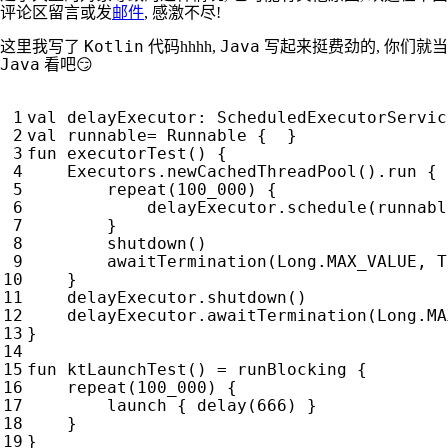
评论区留言或发
邮件
, 感激不尽!
Kotlin
Java
这里我写了
代码hhhh,
写起来挺费劲的, 你们就当
Java
看吧😏
val
delayExecutor
:
ScheduledExecutorServic
val
runnable
=
Runnable
{
}
fun
executorTest
()
{
Executors
.
newCachedThreadPool
().
run
{
repeat
(
100
_000
)
{
delayExecutor
.
schedule
(
runnabl
}
shutdown
()
awaitTermination
(
Long
.
MAX_VALUE
,
T
}
delayExecutor
.
shutdown
()
delayExecutor
.
awaitTermination
(
Long
.
MA
}
fun
ktLaunchTest
()
=
runBlocking
{
repeat
(
100
_000
)
{
launch
{
delay
(
666
)
}
}
}