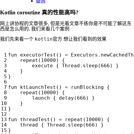
疑惑
Kotlin coroutine 真的性能高吗?
网上讲协程的文章很多, 但是光看文章不练你是不可能了解这东
西是怎么用的, 我们来看几个案例
kotlin官方
我们先来看一个
想让我们看到的效果
fun
executorTest
()
=
Executors
.
newCachedTh
repeat
(
10000
)
{
execute
{
Thread
.
sleep
(
666
)
}
}
}
fun
ktLaunchTest
()
=
runBlocking
{
repeat
(
10000
)
{
launch
{
delay
(
666
)
}
}
}
fun
threadTest
()
=
repeat
(
10000
)
{
thread
{
Thread
.
sleep
(
666
)
}
}