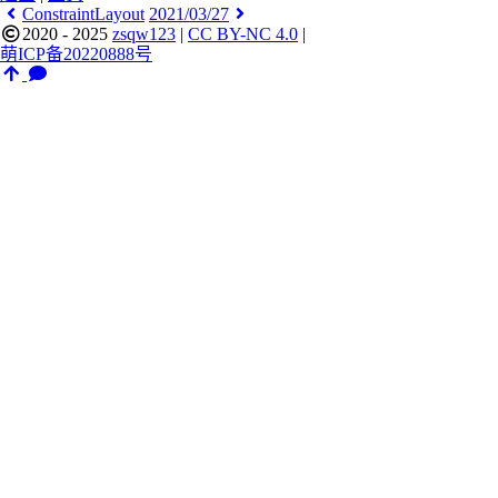
ConstraintLayout
2021/03/27
2020 - 2025
zsqw123
|
CC BY-NC 4.0
|
萌ICP备20220888号