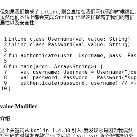
inline
但如果我们换成了
, 则会直接在我们写代码的时候爆红,
String
虽然他们本质上都会变成
, 但是这样提高了我们的可扩
展性以及安全性!
inline
class
Username
(
val
value
:
String
)
inline
class
Password
(
val
value
:
String
)
fun
authenticate
(
user
:
Username
,
pass
:
Pas
fun
main
(
args
:
Array
<
String
>)
{
val
username
:
Username
=
Username
(
"joe
val
password
:
Password
=
Password
(
"sup
authenticate
(
password
,
username
)
}
value Modifier
介绍
kotlin 1.4.30
这个关键词从
引入, 我发现它是因为我偶然
val var
写代码的时候发现敲完 va 之后除了
两个修饰符以外