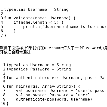
typealias
Username
=
String
fun
validate
(
name
:
Username
)
{
if
(
name
.
length
<
5
)
{
println
(
"Username 
$name
 is too shor
}
}
username
Password
就像下面这样, 如果我们在
传入了一个
, 编
译依旧会照常通过, :
typealias
Username
=
String
typealias
Password
=
String
fun
authenticate
(
user
:
Username
,
pass
:
Pas
fun
main
(
args
:
Array
<
String
>)
{
val
username
:
Username
=
"user's pass"
val
password
:
Password
=
"user"
authenticate
(
password
,
username
)
}