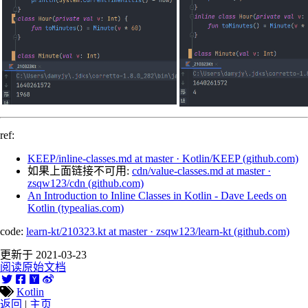
ref:
KEEP/inline-classes.md at master · Kotlin/KEEP (github.com)
如果上面链接不可用:
cdn/value-classes.md at master ·
zsqw123/cdn (github.com)
An Introduction to Inline Classes in Kotlin - Dave Leeds on
Kotlin (typealias.com)
code:
learn-kt/210323.kt at master · zsqw123/learn-kt (github.com)
更新于 2021-03-23
阅读原始文档
Kotlin
返回
|
主页