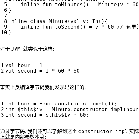
inline
fun
toMinutes
()
=
Minute
(
v
*
60
}
inline
class
Minute
(
val
v
:
Int
){
inline
fun
toSecond
()
=
v
*
60
}
JVM
对于
, 就类似于这样:
val
hour
=
1
val
second
=
1
*
60
*
60
事实上反编译字节码我们发现是这样的:
int
hour
=
Hour
.
constructor
-
impl
(
1
);
int
$this$iv
=
Minute
.
constructor
-
impl
(
hour
int
second
=
$this$iv
*
60
;
constructor-impl
通过字节码, 我们还可以了解到这个
实际
上就是内部参数本身: