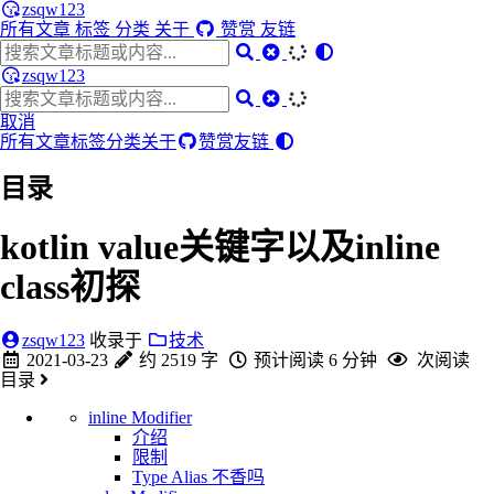
zsqw123
所有文章
标签
分类
关于
赞赏
友链
zsqw123
取消
所有文章
标签
分类
关于
赞赏
友链
目录
kotlin value关键字以及inline
class初探
zsqw123
收录于
技术
2021-03-23
约 2519 字
预计阅读 6 分钟
次阅读
目录
inline Modifier
介绍
限制
Type Alias 不香吗