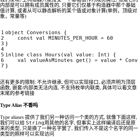
可以拥有成员属性
内部是
的, 只要它们仅基于构造器中那个基础
值计算, 或者从可以静态解析的某个值或对象计算(单例，顶级对
象，常量等)
object
Conversions
{
const
val
MINUTES
_PER_HOUR
=
60
}
inline
class
Hours
(
val
value
:
Int
)
{
val
valueAsMinutes
get
()
=
value
*
Conv
}
还有更多的限制: 不允许继承, 但可以实现接口, 必须声明为顶层
函数, 嵌套/内部类无法内连, 不支持枚举内联类, 具体可以看文章
末尾的参考链接
Type Alias 不香吗
Type aliases 提供了我们另一种访问一个类的方式, 就像下面这样,
String
我们可以给
用其他的名字, 但事实上这样编译后还是原
来的类型, 只是换了一种名字罢了, 我们传入不是这个名字的同一
类型的照样可以实现访问