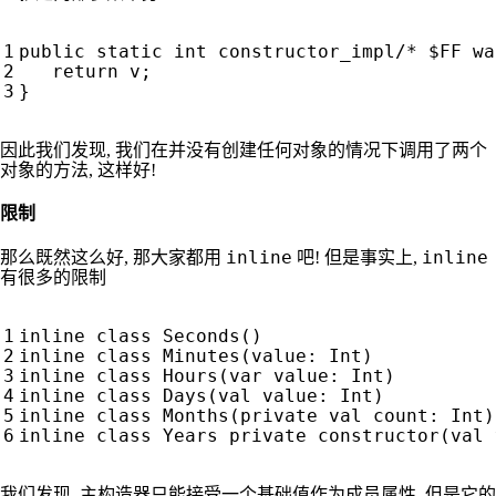
public
static
int
constructor_impl
/* $FF wa
return
v
;
}
因此我们发现, 我们在并没有创建任何对象的情况下调用了两个
对象的方法, 这样好!
限制
inline
inline
那么既然这么好, 那大家都用
吧! 但是事实上,
有很多的限制
inline
class
Seconds
()
inline
class
Minutes
(
value
:
Int
)
inline
class
Hours
(
var
value
:
Int
)
inline
class
Days
(
val
value
:
Int
)
inline
class
Months
(
private
val
count
:
Int
)
inline
class
Years
private
constructor
(
val
我们发现, 主构造器只能接受一个基础值作为成员属性, 但是它的