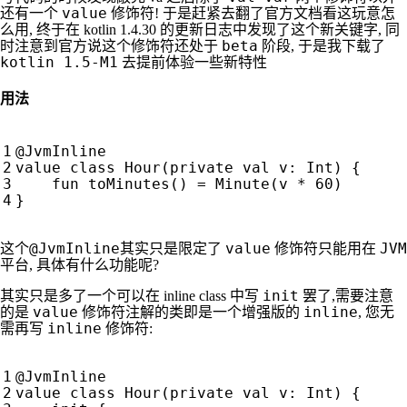
value
还有一个
修饰符! 于是赶紧去翻了官方文档看这玩意怎
么用, 终于在 kotlin 1.4.30 的更新日志中发现了这个新关键字, 同
beta
时注意到官方说这个修饰符还处于
阶段, 于是我下载了
kotlin 1.5-M1
去提前体验一些新特性
用法
@JvmInline
value
class
Hour
(
private
val
v
:
Int
)
{
fun
toMinutes
()
=
Minute
(
v
*
60
)
}
@JvmInline
value
JVM
这个
其实只是限定了
修饰符只能用在
平台, 具体有什么功能呢?
init
其实只是多了一个可以在 inline class 中写
罢了,需要注意
value
inline
的是
修饰符注解的类即是一个增强版的
, 您无
inline
需再写
修饰符:
@JvmInline
value
class
Hour
(
private
val
v
:
Int
)
{