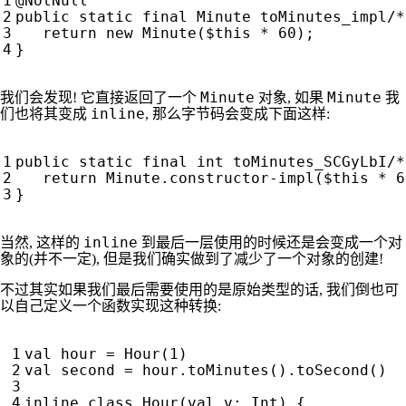
@NotNull
public
static
final
Minute
toMinutes_impl
/*
return
new
Minute
(
$this
*
60
);
}
Minute
Minute
我们会发现! 它直接返回了一个
对象, 如果
我
inline
们也将其变成
, 那么字节码会变成下面这样:
public
static
final
int
toMinutes_SCGyLbI
/*
return
Minute
.
constructor
-
impl
(
$this
*
6
}
inline
当然, 这样的
到最后一层使用的时候还是会变成一个对
象的(并不一定), 但是我们确实做到了减少了一个对象的创建!
不过其实如果我们最后需要使用的是原始类型的话, 我们倒也可
以自己定义一个函数实现这种转换:
val
hour
=
Hour
(
1
)
val
second
=
hour
.
toMinutes
().
toSecond
()
inline
class
Hour
(
val
v
:
Int
)
{