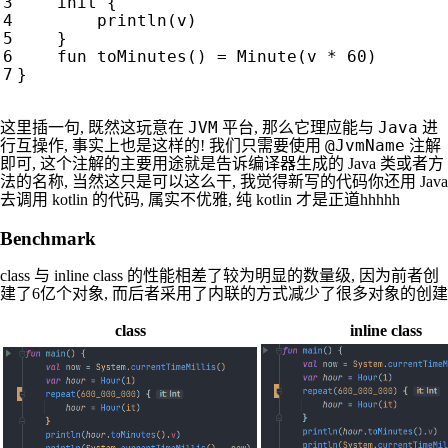
init
{
println
(
v
)
}
fun
toMinutes
()
=
Minute
(
v
*
60
)
}
JVM
Java
这里插一句, 既然这玩意在
平台, 那么它理应能与
进
@JvmName
行互操作, 事实上也是这样的! 我们只需要使用
注解
即可, 这个注解的主要用途就是告诉编译器生成的 Java 类或者方
法的名称, 当然这只是可以这么干, 我觉得新写的代码你还用 Java
去调用 kotlin 的代码, 属实不优雅, 纯 kotlin 才是正道hhhhh
Benchmark
class 与 inline class 的性能相差了较为明显的数量级, 因为前者创
建了6亿个对象, 而后者采用了内联的方式减少了很多对象的创建
class
inline class