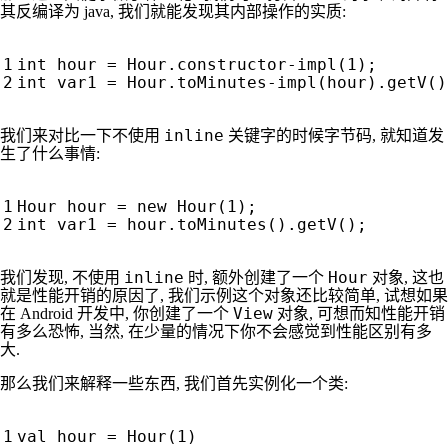
其反编译为 java, 我们就能发现其内部操作的实质:
int
hour
=
Hour
.
constructor
-
impl
(
1
);
int
var1
=
Hour
.
toMinutes
-
impl
(
hour
).
getV
()
inline
我们来对比一下不使用
关键字的时候字节码, 就知道发
生了什么事情:
Hour
hour
=
new
Hour
(
1
);
int
var1
=
hour
.
toMinutes
().
getV
();
inline
Hour
我们发现, 不使用
时, 额外创建了一个
对象, 这也
就是性能开销的原因了, 我们示例这个对象还比较简单, 试想如果
View
在 Android 开发中, 你创建了一个
对象, 可想而知性能开销
有多么恐怖, 当然, 在少量的情况下你不会感觉到性能区别有多
大.
那么我们来解释一些东西, 我们首先实例化一个类:
val
hour
=
Hour
(
1
)