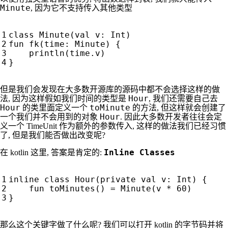
Minute
, 因为它不支持传入其他类型
class
Minute
(
val
v
:
Int
)
fun
fk
(
time
:
Minute
)
{
println
(
time
.
v
)
}
但是我们会发现在大多数开源库的源码中都不会选择这样的做
Hour
法, 因为这样假如我们时间的类型是
, 我们还需要自己去
Hour
toMinute
的类里面定义一个
的方法, 但这样就会创建了
Hour
一个我们并不会用到的对象
. 因此大多数开发者往往会定
义一个 TimeUnit 作为额外的参数传入, 这样的做法我们已经习惯
了, 但是我们能否做出改变呢?
Inline Classes
在 kotlin 这里, 答案是肯定的:
inline
class
Hour
(
private
val
v
:
Int
)
{
fun
toMinutes
()
=
Minute
(
v
*
60
)
}
那么这个关键字做了什么呢? 我们可以打开 kotlin 的字节码并将